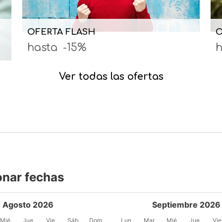
OFERTA FLASH
O
hasta
-15%
h
Ver todas las ofertas
onar fechas
Agosto 2026
Septiembre 2026
Mié
Jue
Vie
Sáb
Dom
Lun
Mar
Mié
Jue
Vie