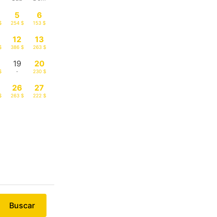
5
6
$
254 $
153 $
12
13
$
386 $
263 $
19
20
$
-
230 $
26
27
$
263 $
222 $
Buscar