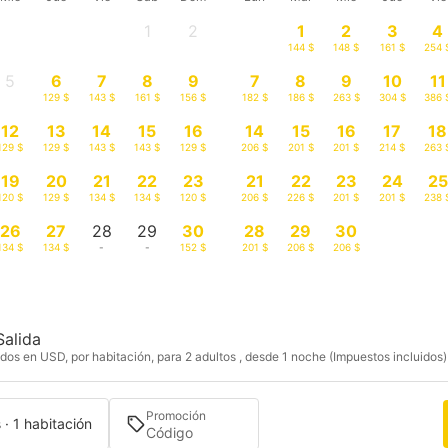
1
2
1
2
3
4
-
-
144 $
148 $
161 $
254 
5
6
7
8
9
7
8
9
10
11
-
129 $
143 $
161 $
156 $
182 $
186 $
263 $
304 $
386 
12
13
14
15
16
14
15
16
17
18
129 $
129 $
143 $
143 $
129 $
206 $
201 $
201 $
214 $
263 
19
20
21
22
23
21
22
23
24
25
120 $
129 $
134 $
134 $
120 $
206 $
226 $
201 $
201 $
238 
26
27
28
29
30
28
29
30
134 $
134 $
-
-
152 $
201 $
206 $
206 $
Salida
dos en USD, por habitación, para 2 adultos , desde 1 noche (Impuestos incluidos)
Promoción
 · 1 habitación