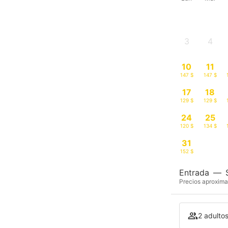
3
4
-
-
10
11
147 $
147 $
17
18
129 $
129 $
24
25
120 $
134 $
31
152 $
Entrada
—
Precios aproxima
2 adultos