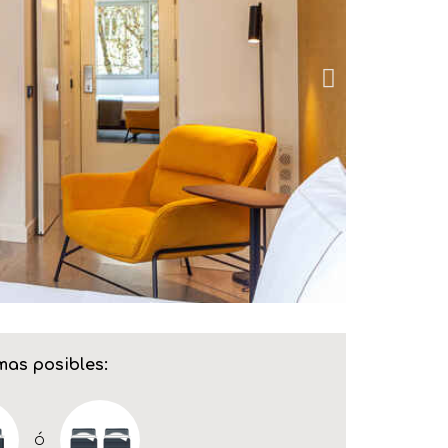
as posibles:
ó