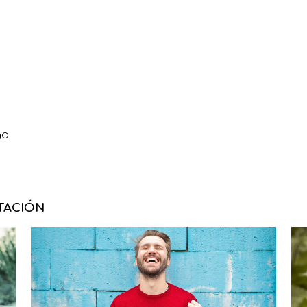
go
ITACIÓN