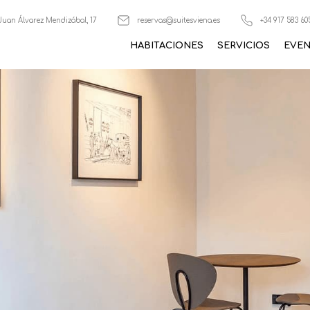
Juan Álvarez Mendizábal, 17
reservas@suitesviena.es
+34 917 583 60
HABITACIONES
SERVICIOS
EVE