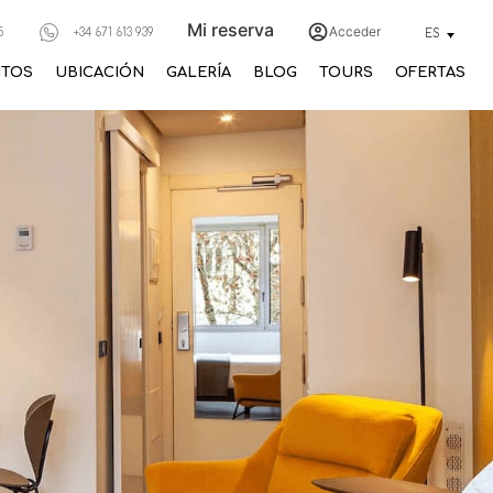
Mi reserva
Acceder
5
+34 671 613 939
ES
NTOS
UBICACIÓN
GALERÍA
BLOG
TOURS
OFERTAS