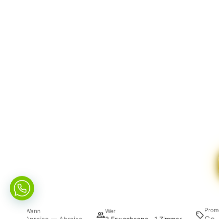
Prom
Wann
Wer
Anreise — Abreise
2 Erwachsene · 1 Zimmer