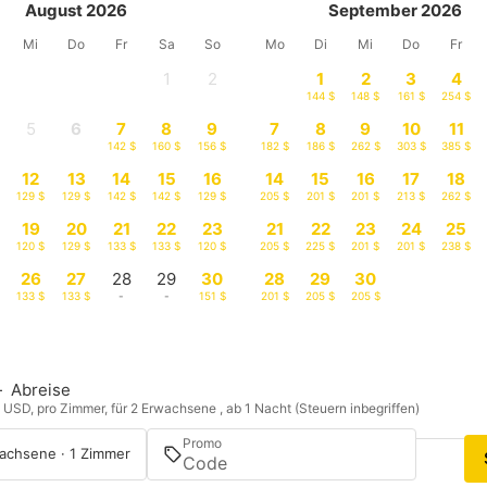
August 2026
September 2026
Mi
Do
Fr
Sa
So
Mo
Di
Mi
Do
Fr
1
2
1
2
3
4
-
-
144 $
148 $
161 $
254 $
5
6
7
8
9
7
8
9
10
11
-
129 $
142 $
160 $
156 $
182 $
186 $
262 $
303 $
385 $
12
13
14
15
16
14
15
16
17
18
129 $
129 $
142 $
142 $
129 $
205 $
201 $
201 $
213 $
262 $
19
20
21
22
23
21
22
23
24
25
120 $
129 $
133 $
133 $
120 $
205 $
225 $
201 $
201 $
238 $
26
27
28
29
30
28
29
30
133 $
133 $
-
-
151 $
201 $
205 $
205 $
—
Abreise
n USD, pro Zimmer, für 2 Erwachsene , ab 1 Nacht (Steuern inbegriffen)
Promo
achsene · 1 Zimmer