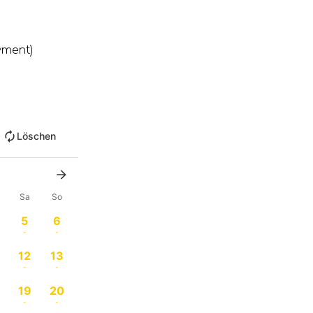
yment)
Löschen
Sa
So
5
6
-
-
12
13
-
-
19
20
-
-