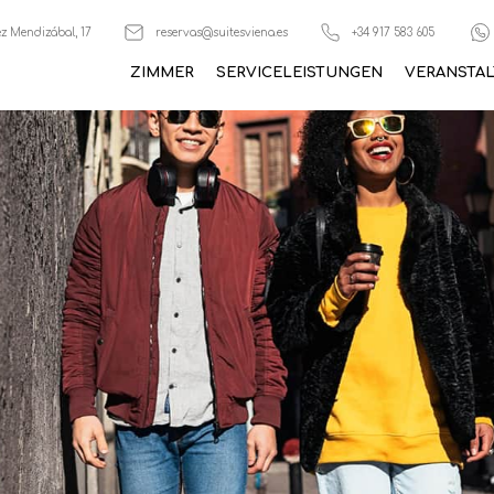
z Mendizábal, 17
reservas@suitesviena.es
+34 917 583 605
ZIMMER
SERVICELEISTUNGEN
VERANSTA