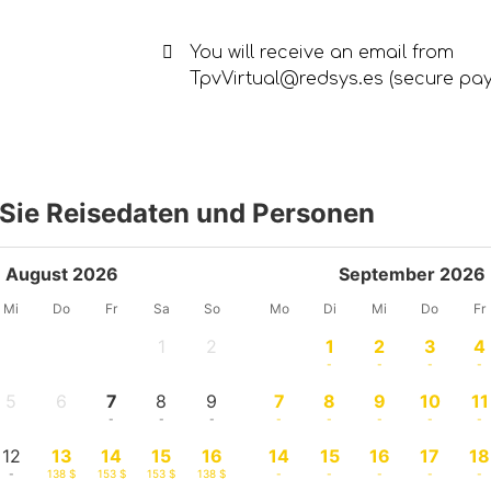
You will receive an email from
TpvVirtual@redsys.es (secure pa
Sie Reisedaten und Personen
August 2026
September 2026
Mi
Do
Fr
Sa
So
Mo
Di
Mi
Do
Fr
1
2
1
2
3
4
-
-
-
-
-
-
5
6
7
8
9
7
8
9
10
11
-
-
-
-
-
-
-
-
-
-
12
13
14
15
16
14
15
16
17
18
-
138 $
153 $
153 $
138 $
-
-
-
-
-