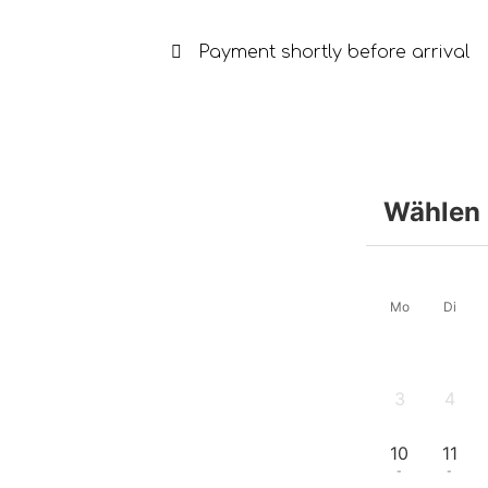
Payment shortly before arrival
Wählen 
Mo
Di
3
4
-
-
10
11
-
-