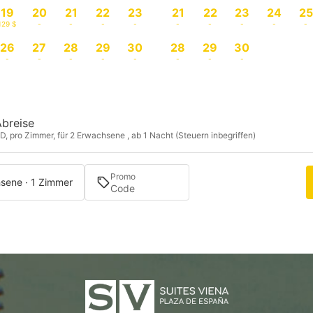
19
20
21
22
23
21
22
23
24
25
129 $
-
-
-
-
-
-
-
-
-
26
27
28
29
30
28
29
30
-
-
-
-
-
-
-
-
Abreise
D, pro Zimmer, für 2 Erwachsene , ab 1 Nacht (Steuern inbegriffen)
Promo
sene · 1 Zimmer