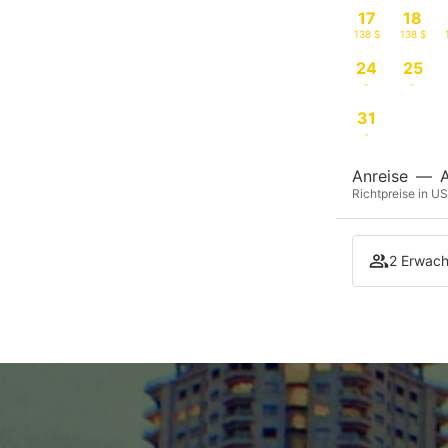
17
18
138 $
138 $
24
25
-
-
31
-
Anreise
—
Richtpreise in US
2 Erwach