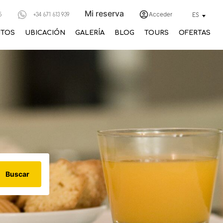
Mi reserva
Acceder
5
+34 671 613 939
ES
NTOS
UBICACIÓN
GALERÍA
BLOG
TOURS
OFERTAS
Buscar