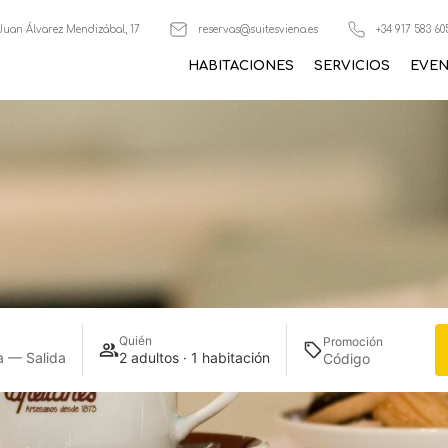
Juan Álvarez Mendizábal, 17
reservas@suitesviena.es
+34 917 583 60
HABITACIONES
SERVICIOS
EVE
Quién
Promoción
a — Salida
2 adultos · 1 habitación