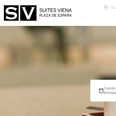
C/ 
Cuándo
Entrad