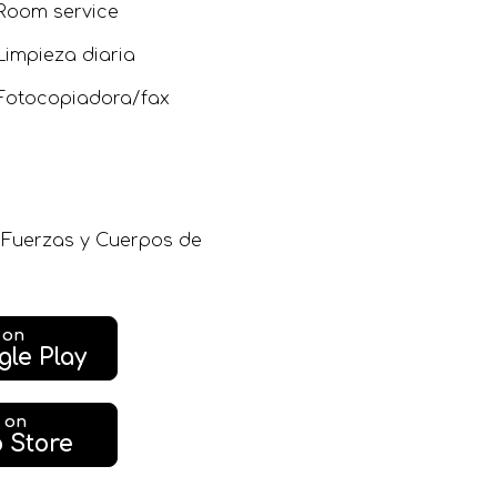
Room service
Limpieza diaria
Fotocopiadora/fax
s Fuerzas y Cuerpos de
t on
gle Play
t on
 Store