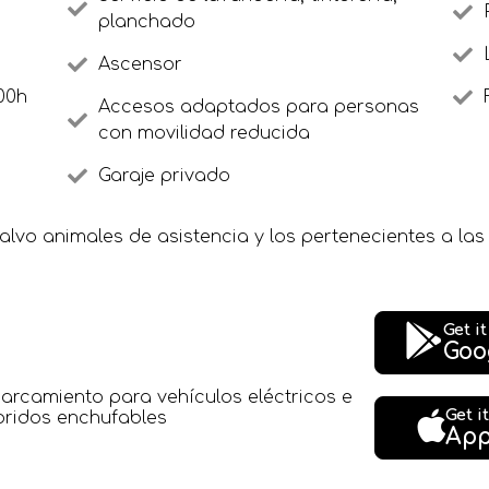
planchado
Ascensor
00h
Accesos adaptados para personas
con movilidad reducida
Garaje privado
lvo animales de asistencia y los pertenecientes a la
Get i
Goo
arcamiento para vehículos eléctricos e
Get i
bridos enchufables
App