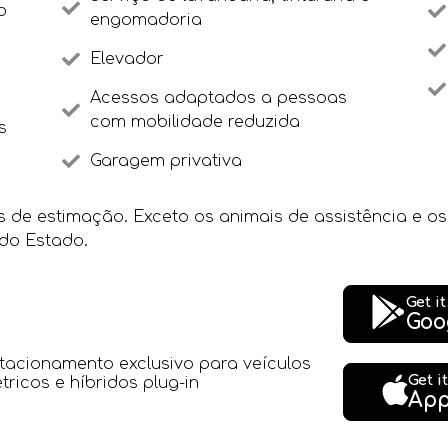
o
engomadoria
Elevador
Acessos adaptados a pessoas
com mobilidade reduzida
s
Garagem privativa
 de estimação. Exceto os animais de assistência e os
do Estado.
Get i
Goo
tacionamento exclusivo para veículos
Get i
étricos e híbridos plug-in
App