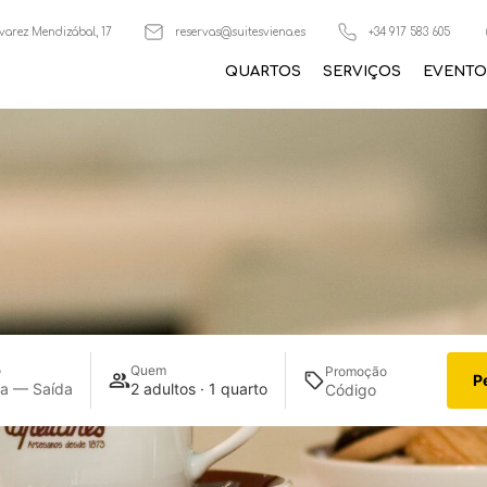
varez Mendizábal, 17
reservas@suitesviena.es
+34 917 583 605
QUARTOS
SERVIÇOS
EVENTO
o
Quem
Promoção
P
da — Saída
2 adultos · 1 quarto