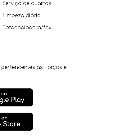
Serviço de quartos
Limpeza diária
Fotocopiadora/fax
 pertencentes às Forças e
t on
gle Play
t on
 Store