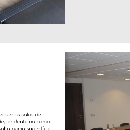
pequenas salas de
independente ou como
sulta numa superfície