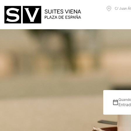
C/ Juan Ál
Quand
Entra