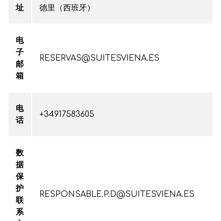
址
德里（西班牙）
电
子
RESERVAS@SUITESVIENA.ES
邮
箱
电
+34917583605
话
数
据
保
护
RESPONSABLE.P.D@SUITESVIENA.ES
联
系