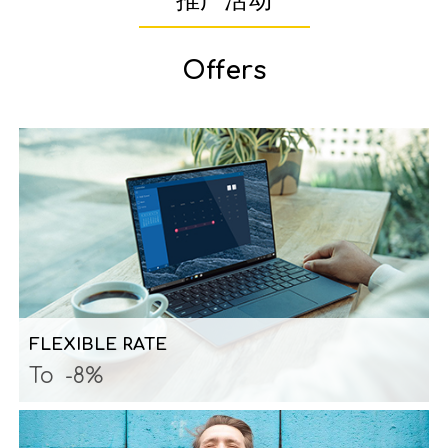
推广活动
Offers
FLEXIBLE RATE
To
-8%