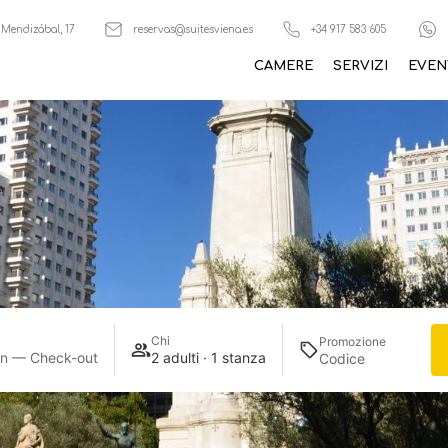
 Mendizábal, 17
reservas@suitesviena.es
+34 917 583 605
CAMERE
SERVIZI
EVEN
Chi
Promozione
in — Check-out
2 adulti · 1 stanza