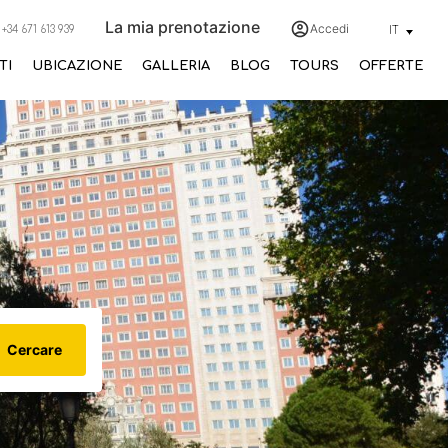
La mia prenotazione
Accedi
+34 671 613 939
IT
TI
UBICAZIONE
GALLERIA
BLOG
TOURS
OFFERTE
Cercare