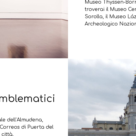
Museo Thyssen-Bornem
troverai il Museo Ce
Sorolla, il Museo Lá
Archeologico Naziona
mblematici
ale dell’Almudena,
 Correos di Puerta del
città.