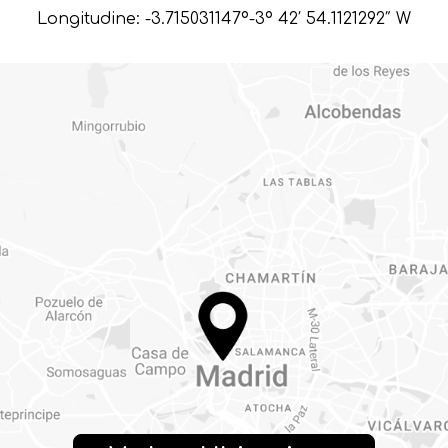
Longitudine: -3.715031147º-3º 42′ 54.1121292″ W