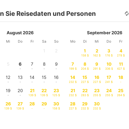
n Sie Reisedaten und Personen
August 2026
September 2026
Mi
Do
Fr
Sa
So
Mo
Di
Mi
Do
Fr
1
2
1
2
3
4
-
-
158 $
162 $
176 $
278 $
5
6
7
8
9
7
8
9
10
11
-
-
-
-
-
199 $
204 $
291 $
336 $
427 $
12
13
14
15
16
14
15
16
17
18
-
-
-
-
-
232 $
227 $
227 $
241 $
-
19
20
21
22
23
21
22
23
24
25
-
-
139 $
139 $
125 $
232 $
283 $
255 $
255 $
264 $
26
27
28
29
30
28
29
30
139 $
139 $
-
-
158 $
227 $
232 $
232 $