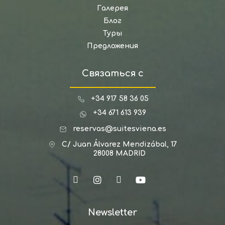
Галерея
Блог
Туры
Предложения
Связаться с
+34 917 58 36 05
+34 671 613 939
reservas@suitesviena.es
C/ Juan Álvarez Mendizábal, 17
28008 MADRID
Newsletter