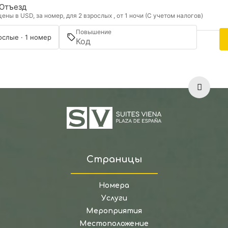
Отъезд
ны в USD, за номер, для 2 взрослых , от 1 ночи (С учетом налогов)
Повышение
ослые · 1 номер
Страницы
Номера
Услуги
Мероприятия
Местоположение