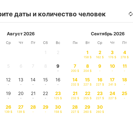
ите даты и количество человек
Август 2026
Сентябрь 2026
Ср
Чт
Пт
Сб
Вс
Пн
Вт
Ср
Чт
Пт
1
2
1
2
3
4
-
-
158 $
162 $
176 $
278 $
5
6
7
8
9
7
8
9
10
11
-
-
-
-
-
200 $
204 $
-
-
-
12
13
14
15
16
14
15
16
17
18
-
-
-
-
-
232 $
227 $
227 $
241 $
-
19
20
21
22
23
21
22
23
24
25
-
-
-
-
125 $
232 $
255 $
227 $
227 $
-
26
27
28
29
30
28
29
30
139 $
139 $
-
-
158 $
227 $
260 $
260 $