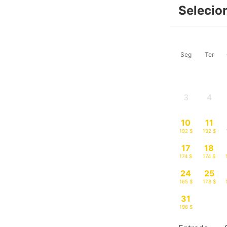
Selecio
Seg
Ter
3
4
-
-
10
11
192 $
192 $
17
18
174 $
174 $
24
25
165 $
178 $
31
196 $