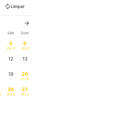
Limpar
x
Sáb
Dom
5
6
297 $
195 $
12
13
-
-
19
20
-
271 $
26
27
$
304 $
263 $