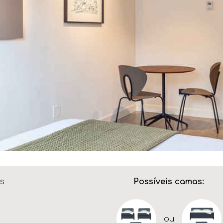
s
Possíveis camas:
ou