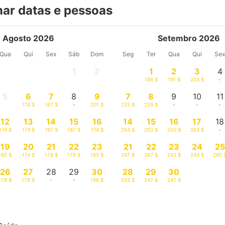
nar datas e pessoas
Agosto 2026
Setembro 2026
Qua
Qui
Sex
Sáb
Dom
Seg
Ter
Qua
Qui
Se
1
2
1
2
3
4
-
-
186 $
191 $
203 $
-
5
6
7
8
9
7
8
9
10
11
-
174 $
187 $
-
201 $
225 $
229 $
-
-
-
12
13
14
15
16
14
15
16
17
18
174 $
174 $
187 $
187 $
174 $
254 $
250 $
250 $
263 $
-
19
20
21
22
23
21
22
23
24
25
165 $
174 $
178 $
178 $
165 $
247 $
267 $
243 $
243 $
280 
26
27
28
29
30
28
29
30
178 $
178 $
-
-
196 $
243 $
247 $
247 $