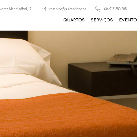
varez Mendizábal, 17
reservas@suitesviena.es
+34 917 583 605
QUARTOS
SERVIÇOS
EVENTO