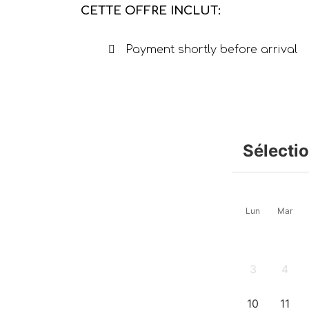
CETTE OFFRE INCLUT:
Payment shortly before arrival
Sélecti
Lun
Mar
3
4
-
-
10
11