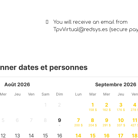
You will receive an email from
TpvVirtual@redsys.es (secure pa
onner dates et personnes
Août 2026
Septembre 2026
Mer
Jeu
Ven
Sam
Dim
Lun
Mar
Mer
Jeu
Ve
1
2
1
2
3
4
-
-
158 $
162 $
176 $
278 
5
6
7
8
9
7
8
9
10
11
-
-
-
-
-
200 $
204 $
291 $
337 $
427 
12
13
14
15
16
14
15
16
17
18