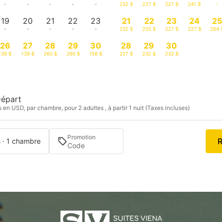
-
-
-
-
-
232 $
227 $
227 $
241 $
-
19
20
21
22
23
21
22
23
24
25
-
-
-
-
-
232 $
255 $
227 $
227 $
264 
26
27
28
29
30
28
29
30
139 $
139 $
260 $
260 $
158 $
227 $
232 $
232 $
épart
s en USD, par chambre, pour 2 adultes , à partir 1 nuit (Taxes incluses)
Promotion
R
s · 1 chambre