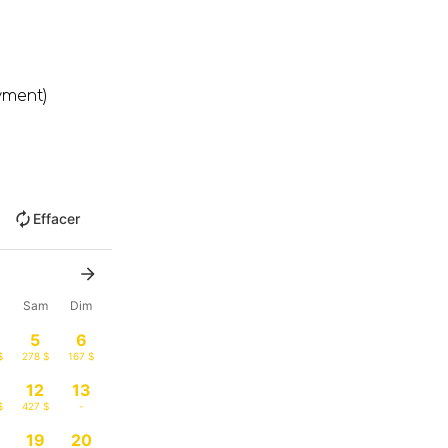
yment)
Effacer
n
Sam
Dim
5
6
$
278 $
167 $
12
13
$
427 $
-
19
20