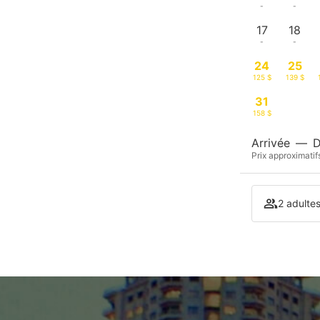
-
-
17
18
-
-
24
25
125 $
139 $
31
158 $
Arrivée
—
D
Prix approximatif
2 adulte