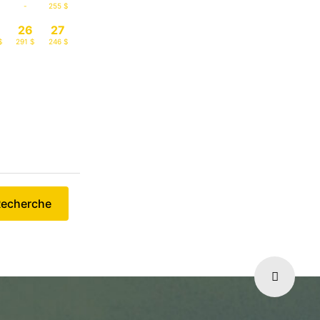
-
255 $
26
27
$
291 $
246 $
echerche