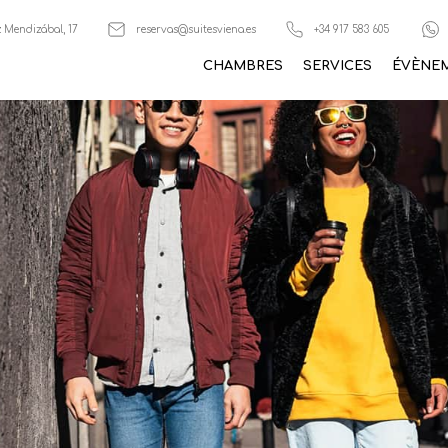
 Mendizábal, 17
reservas@suitesviena.es
+34 917 583 605
CHAMBRES
SERVICES
ÉVÈNE